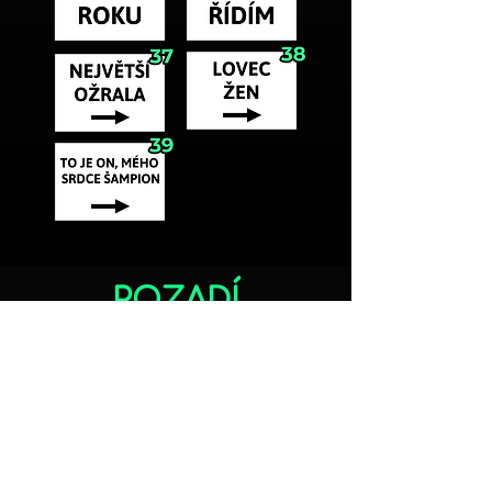
POZADÍ
Nevybrali jste?
Napište nám a pokusíme se na Vaše
přání pozadí zrealizovat.